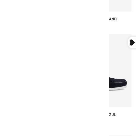
REGATTA - PULL UP TAWNY
REGATTA - ANTE CAMEL
€167.00
€167.00
REGATTA - ANTE GRIS
REGATTA - ANTE AZUL
OSCURO
OSCURO
€167.00
€167.00